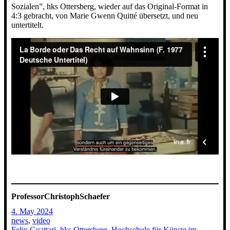
Sozialen”, hks Ottersberg, wieder auf das Original-Format in
4:3 gebracht, von Marie Gwenn Quitté übersetzt, und neu
untertitelt.
ProfessorChristophSchaefer
4. May 2024
news
, 
video
Felix Guattari
, 
hks Ottersberg
, 
Hochschule für Künste im