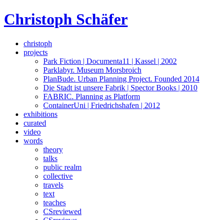
Skip
Christoph Schäfer
to
content
christoph
projects
Park Fiction | Documenta11 | Kassel | 2002
Parklabyr. Museum Morsbroich
PlanBude. Urban Planning Project. Founded 2014
Die Stadt ist unsere Fabrik | Spector Books | 2010
FABRIC. Planning as Platform
ContainerUni | Friedrichshafen | 2012
exhibitions
curated
video
words
theory
talks
public realm
collective
travels
text
teaches
CSreviewed