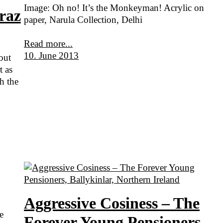
Image: Oh no! It’s the Monkeyman! Acrylic on
raz
paper, Narula Collection, Delhi
Read more...
10. June 2013
out
t as
h the
Aggressive Cosiness – The
e
Forever Young Pensioners,