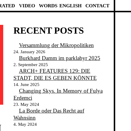
RATED
VIDEO
WORDS
ENGLISH
CONTACT
RECENT POSTS
Versammlung der Mikropolitiken
24. January 2026
Burkhard Damm im parklabyr 2025
2. September 2025
ARCH+ FEATURES 129: DIE
STADT, DIE ES GEBEN KÖNNTE
14. June 2025
Changing Skys. In Memory of Fulya
Erdemci
23. May 2024
La Borde oder Das Recht auf
Wahnsinn
4. May 2024
N