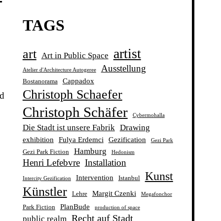
TAGS
artist
art
Art in Public Space
Ausstellung
Atelier d'Architecture Autogeree
Cappadox
Bostanorama
Christoph Schaefer
nd
Christoph Schäfer
Cybermohalla
Die Stadt ist unsere Fabrik
Drawing
exhibition
Fulya Erdemci
Gezification
Gezi Park
Hamburg
Gezi Park Fiction
Hedonism
Henri Lefebvre
Installation
Kunst
Intervention
Istanbul
Intercity Gezification
Künstler
Margit Czenki
Lehre
Megafonchor
PlanBude
Park Fiction
production of space
Recht auf Stadt
public realm