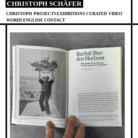
CHRISTOPH SCHÄFER
Skip
to
CHRISTOPH
PROJECTS
EXHIBITIONS
CURATED
VIDEO
content
WORDS
ENGLISH
CONTACT