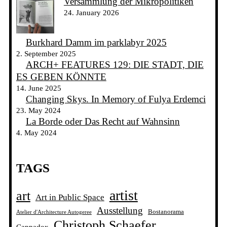
Versammlung der Mikropolitiken
24. January 2026
Burkhard Damm im parklabyr 2025
2. September 2025
ARCH+ FEATURES 129: DIE STADT, DIE
ES GEBEN KÖNNTE
14. June 2025
Changing Skys. In Memory of Fulya Erdemci
23. May 2024
La Borde oder Das Recht auf Wahnsinn
4. May 2024
TAGS
artist
art
Art in Public Space
Ausstellung
Bostanorama
Atelier d'Architecture Autogeree
Christoph Schaefer
Cappadox