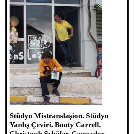
Stüdyo Mistranslaşion. Stüdyo
Yanlış Çeviri. Booty Carrell.
Christoph Schäfer. Cappadox