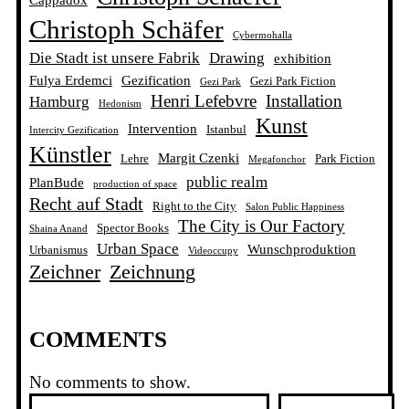
Christoph Schäfer
Cybermohalla
Die Stadt ist unsere Fabrik
Drawing
exhibition
Fulya Erdemci
Gezification
Gezi Park Fiction
Gezi Park
Henri Lefebvre
Installation
Hamburg
Hedonism
Kunst
Intervention
Istanbul
Intercity Gezification
Künstler
Margit Czenki
Lehre
Park Fiction
Megafonchor
public realm
PlanBude
production of space
Recht auf Stadt
Right to the City
Salon Public Happiness
The City is Our Factory
Spector Books
Shaina Anand
Urban Space
Wunschproduktion
Urbanismus
Videoccupy
Zeichner
Zeichnung
COMMENTS
No comments to show.
S