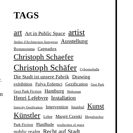
TAGS
artist
art
Art in Public Space
Ausstellung
Atelier d'Architecture Autogeree
Cappadox
Bostanorama
Christoph Schaefer
Christoph Schäfer
Cybermohalla
Die Stadt ist unsere Fabrik
Drawing
.
exhibition
Fulya Erdemci
Gezification
Gezi Park
Hamburg
Gezi Park Fiction
Hedonism
en
Henri Lefebvre
Installation
Kunst
Intervention
Istanbul
Intercity Gezification
Künstler
Margit Czenki
Lehre
Megafonchor
PlanBude
Park Fiction
production of space
Recht auf Stadt
public realm