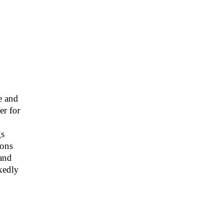
e and
er for
gs
ions
and
kedly