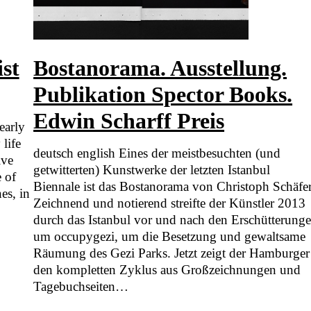
st
Bostanorama. Ausstellung.
Publikation Spector Books.
Edwin Scharff Preis
early
life
deutsch english Eines der meistbesuchten (und
ive
getwitterten) Kunstwerke der letzten Istanbul
e of
Biennale ist das Bostanorama von Christoph Schäfer
es, in
Zeichnend und notierend streifte der Künstler 2013
durch das Istanbul vor und nach den Erschütterung
um occupygezi, um die Besetzung und gewaltsame
Räumung des Gezi Parks. Jetzt zeigt der Hamburger
den kompletten Zyklus aus Großzeichnungen und
Tagebuchseiten…