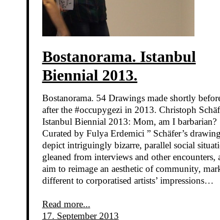
Bostanorama. Istanbul
Biennial 2013.
Bostanorama. 54 Drawings made shortly befor
after the #occupygezi in 2013. Christoph Schäf
Istanbul Biennial 2013: Mom, am I barbarian?
Curated by Fulya Erdemici ” Schäfer’s drawin
depict intriguingly bizarre, parallel social situat
gleaned from interviews and other encounters, 
aim to reimage an aesthetic of community, mar
different to corporatised artists’ impressions…
Read more...
17. September 2013