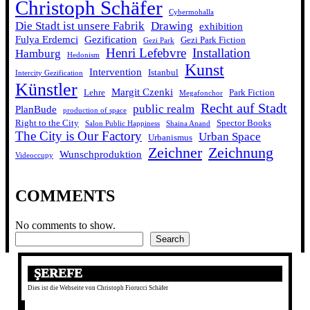
Christoph Schäfer
Cybermohalla
Die Stadt ist unsere Fabrik
Drawing
exhibition
Fulya Erdemci
Gezification
Gezi Park Fiction
Gezi Park
Henri Lefebvre
Installation
Hamburg
Hedonism
Kunst
Intervention
Istanbul
Intercity Gezification
Künstler
Margit Czenki
Lehre
Park Fiction
Megafonchor
Recht auf Stadt
public realm
PlanBude
production of space
Right to the City
Spector Books
Salon Public Happiness
Shaina Anand
The City is Our Factory
Urban Space
Urbanismus
Zeichner
Zeichnung
Wunschproduktion
Videoccupy
COMMENTS
No comments to show.
Search
Search
ŞEREFE
Dies ist die Webseite von Christoph Fiorucci Schäfer