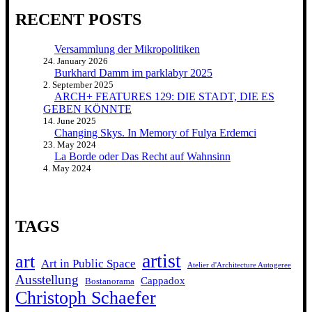
RECENT POSTS
Versammlung der Mikropolitiken
24. January 2026
Burkhard Damm im parklabyr 2025
2. September 2025
ARCH+ FEATURES 129: DIE STADT, DIE ES
GEBEN KÖNNTE
14. June 2025
Changing Skys. In Memory of Fulya Erdemci
23. May 2024
La Borde oder Das Recht auf Wahnsinn
4. May 2024
TAGS
artist
art
Art in Public Space
Atelier d'Architecture Autogeree
Ausstellung
Cappadox
Bostanorama
Christoph Schaefer