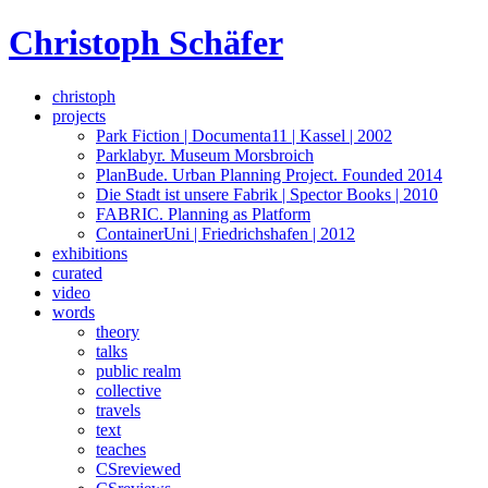
Skip
Christoph Schäfer
to
content
christoph
projects
Park Fiction | Documenta11 | Kassel | 2002
Parklabyr. Museum Morsbroich
PlanBude. Urban Planning Project. Founded 2014
Die Stadt ist unsere Fabrik | Spector Books | 2010
FABRIC. Planning as Platform
ContainerUni | Friedrichshafen | 2012
exhibitions
curated
video
words
theory
talks
public realm
collective
travels
text
teaches
CSreviewed