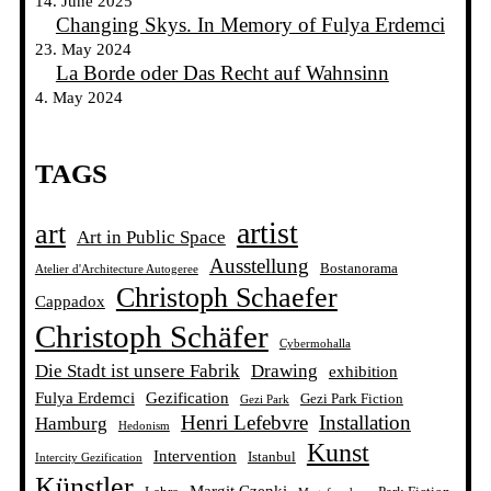
14. June 2025
Changing Skys. In Memory of Fulya Erdemci
23. May 2024
La Borde oder Das Recht auf Wahnsinn
4. May 2024
TAGS
artist
art
Art in Public Space
Ausstellung
Bostanorama
Atelier d'Architecture Autogeree
Christoph Schaefer
Cappadox
Christoph Schäfer
Cybermohalla
Die Stadt ist unsere Fabrik
Drawing
exhibition
Fulya Erdemci
Gezification
Gezi Park Fiction
Gezi Park
Henri Lefebvre
Installation
Hamburg
Hedonism
Kunst
Intervention
Istanbul
Intercity Gezification
Künstler
Margit Czenki