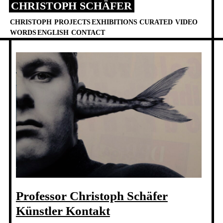
CHRISTOPH SCHÄFER
Skip
to
CHRISTOPH
PROJECTS
EXHIBITIONS
CURATED
VIDEO
content
WORDS
ENGLISH
CONTACT
Professor Christoph Schäfer
Künstler Kontakt