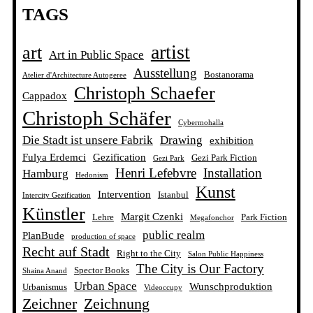
TAGS
artist
art
Art in Public Space
Ausstellung
Bostanorama
Atelier d'Architecture Autogeree
Christoph Schaefer
Cappadox
Christoph Schäfer
Cybermohalla
Die Stadt ist unsere Fabrik
Drawing
exhibition
Fulya Erdemci
Gezification
Gezi Park Fiction
Gezi Park
Henri Lefebvre
Installation
Hamburg
Hedonism
Kunst
Intervention
Istanbul
Intercity Gezification
Künstler
Margit Czenki
Lehre
Park Fiction
Megafonchor
public realm
PlanBude
production of space
Recht auf Stadt
Right to the City
Salon Public Happiness
The City is Our Factory
Spector Books
Shaina Anand
Urban Space
Wunschproduktion
Urbanismus
Videoccupy
Zeichner
Zeichnung