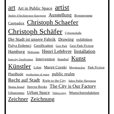
artist
art
Art in Public Space
Ausstellung
Bostanorama
Atelier d'Architecture Autogeree
Christoph Schaefer
Cappadox
Christoph Schäfer
Cybermohalla
Die Stadt ist unsere Fabrik
Drawing
exhibition
Fulya Erdemci
Gezification
Gezi Park Fiction
Gezi Park
Henri Lefebvre
Installation
Hamburg
Hedonism
Kunst
Intervention
Istanbul
Intercity Gezification
Künstler
Margit Czenki
Lehre
Park Fiction
Megafonchor
public realm
PlanBude
production of space
Recht auf Stadt
Right to the City
Salon Public Happiness
The City is Our Factory
Spector Books
Shaina Anand
Urban Space
Wunschproduktion
Urbanismus
Videoccupy
Zeichner
Zeichnung