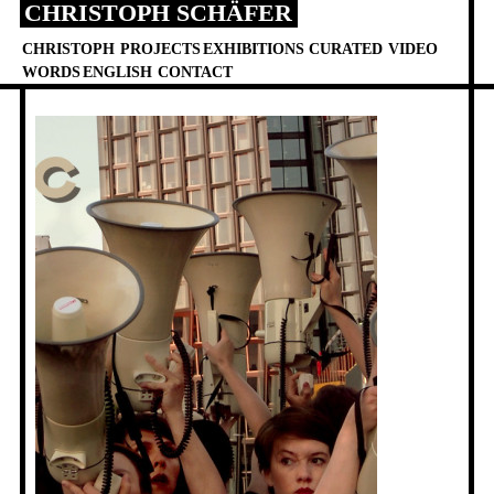
CHRISTOPH SCHÄFER
Skip
to
CHRISTOPH
PROJECTS
EXHIBITIONS
CURATED
VIDEO
content
WORDS
ENGLISH
CONTACT