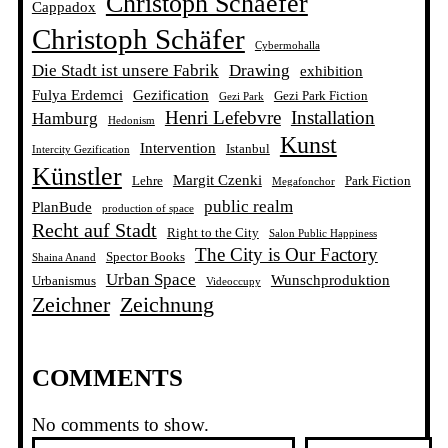
Christoph Schaefer
Cappadox
Christoph Schäfer
Cybermohalla
Die Stadt ist unsere Fabrik
Drawing
exhibition
Fulya Erdemci
Gezification
Gezi Park Fiction
Gezi Park
Henri Lefebvre
Installation
Hamburg
Hedonism
Kunst
Intervention
Istanbul
Intercity Gezification
Künstler
Margit Czenki
Lehre
Park Fiction
Megafonchor
public realm
PlanBude
production of space
Recht auf Stadt
Right to the City
Salon Public Happiness
The City is Our Factory
Spector Books
Shaina Anand
Urban Space
Wunschproduktion
Urbanismus
Videoccupy
Zeichner
Zeichnung
COMMENTS
No comments to show.
S