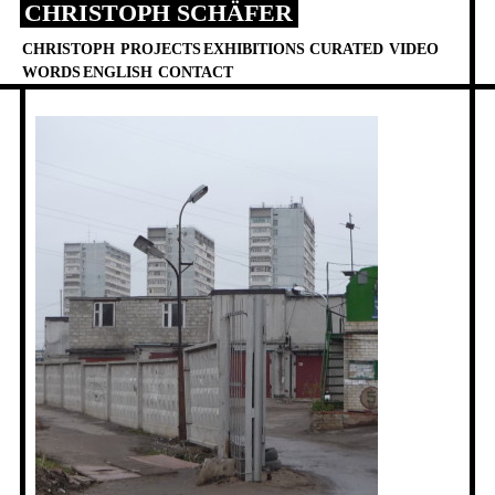
CHRISTOPH SCHÄFER
Skip
to
CHRISTOPH
PROJECTS
EXHIBITIONS
CURATED
VIDEO
content
WORDS
ENGLISH
CONTACT