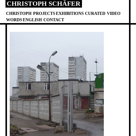
CHRISTOPH SCHÄFER
Skip
to
CHRISTOPH
PROJECTS
EXHIBITIONS
CURATED
VIDEO
content
WORDS
ENGLISH
CONTACT