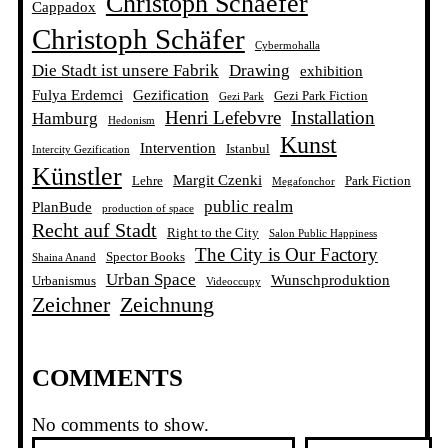
Christoph Schaefer
Cappadox
Christoph Schäfer
Cybermohalla
Die Stadt ist unsere Fabrik
Drawing
exhibition
Fulya Erdemci
Gezification
Gezi Park Fiction
Gezi Park
Henri Lefebvre
Installation
Hamburg
Hedonism
Kunst
Intervention
Istanbul
Intercity Gezification
Künstler
Margit Czenki
Lehre
Park Fiction
Megafonchor
public realm
PlanBude
production of space
Recht auf Stadt
Right to the City
Salon Public Happiness
The City is Our Factory
Spector Books
Shaina Anand
Urban Space
Wunschproduktion
Urbanismus
Videoccupy
Zeichner
Zeichnung
COMMENTS
No comments to show.
S