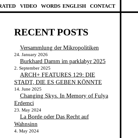
RATED
VIDEO
WORDS
ENGLISH
CONTACT
RECENT POSTS
Versammlung der Mikropolitiken
24. January 2026
Burkhard Damm im parklabyr 2025
2. September 2025
ARCH+ FEATURES 129: DIE
STADT, DIE ES GEBEN KÖNNTE
14. June 2025
Changing Skys. In Memory of Fulya
Erdemci
23. May 2024
y
La Borde oder Das Recht auf
Wahnsinn
4. May 2024