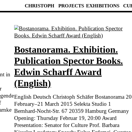
CHRISTOPH
PROJECTS
EXHIBITIONS
CU
Bostanorama. Exhibition.
Publication Spector Books.
Edwin Scharff Award
nt in
(English)
r
egende
English Deutsch Christoph Schäfer Bostanorama 20
f
February–21 March 2015 Selekta Studio 1
arnke
Bernhard-Nocht-Str. 67 20359 Hamburg German
Opening: Thursday Februar 19, 20:00 Award
Presentation: Senator for Culture Prof. Barbara