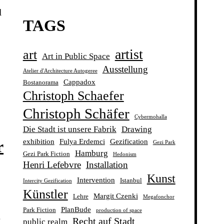
l
TAGS
artist
art
Art in Public Space
Ausstellung
Atelier d'Architecture Autogeree
Cappadox
Bostanorama
Christoph Schaefer
Christoph Schäfer
Cybermohalla
Die Stadt ist unsere Fabrik
Drawing
exhibition
Fulya Erdemci
Gezification
r
Gezi Park
Hamburg
Gezi Park Fiction
Hedonism
Henri Lefebvre
Installation
Kunst
Intervention
Istanbul
Intercity Gezification
Künstler
Margit Czenki
Lehre
Megafonchor
PlanBude
Park Fiction
production of space
r
Recht auf Stadt
public realm