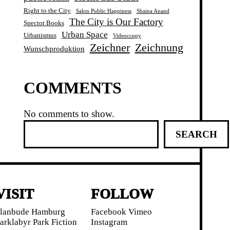
Right to the City
Salon Public Happiness
Shaina Anand
The City is Our Factory
Spector Books
Urban Space
Urbanismus
Videoccupy
Zeichner
Zeichnung
Wunschproduktion
COMMENTS
No comments to show.
S
SEARCH
e
a
r
c
h
VISIT
FOLLOW
lanbude Hamburg
Facebook
Vimeo
arklabyr
Park Fiction
Instagram