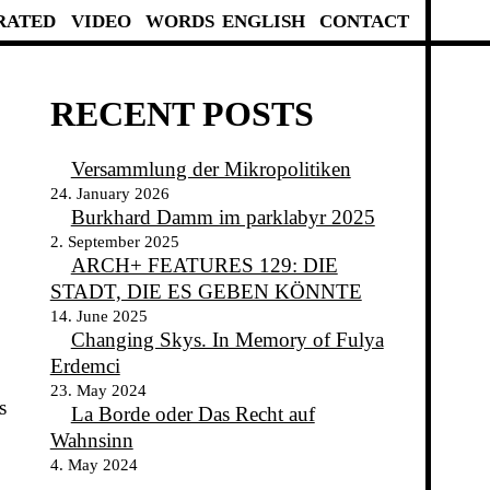
RATED
VIDEO
WORDS
ENGLISH
CONTACT
RECENT POSTS
Versammlung der Mikropolitiken
24. January 2026
Burkhard Damm im parklabyr 2025
2. September 2025
ARCH+ FEATURES 129: DIE
STADT, DIE ES GEBEN KÖNNTE
14. June 2025
Changing Skys. In Memory of Fulya
Erdemci
23. May 2024
s
La Borde oder Das Recht auf
Wahnsinn
4. May 2024