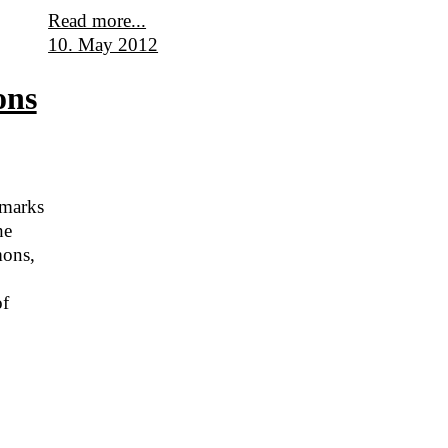
Read more...
10. May 2012
ons
 marks
he
mons,
of