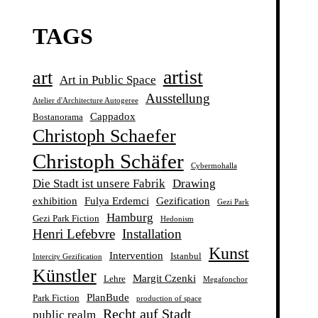
TAGS
artist
art
Art in Public Space
Ausstellung
Atelier d'Architecture Autogeree
Cappadox
Bostanorama
Christoph Schaefer
Christoph Schäfer
Cybermohalla
Die Stadt ist unsere Fabrik
Drawing
exhibition
Fulya Erdemci
Gezification
Gezi Park
Hamburg
Gezi Park Fiction
Hedonism
Henri Lefebvre
Installation
Kunst
Intervention
Istanbul
Intercity Gezification
Künstler
Margit Czenki
Lehre
Megafonchor
PlanBude
Park Fiction
production of space
Recht auf Stadt
public realm