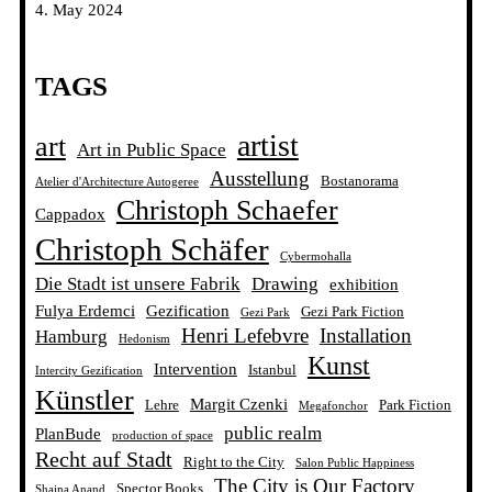
4. May 2024
TAGS
artist
art
Art in Public Space
Ausstellung
Bostanorama
Atelier d'Architecture Autogeree
Christoph Schaefer
Cappadox
Christoph Schäfer
Cybermohalla
Die Stadt ist unsere Fabrik
Drawing
exhibition
Fulya Erdemci
Gezification
Gezi Park Fiction
Gezi Park
Henri Lefebvre
Installation
Hamburg
Hedonism
Kunst
Intervention
Istanbul
Intercity Gezification
Künstler
Margit Czenki
Lehre
Park Fiction
Megafonchor
public realm
PlanBude
production of space
Recht auf Stadt
Right to the City
Salon Public Happiness
The City is Our Factory
Spector Books
Shaina Anand